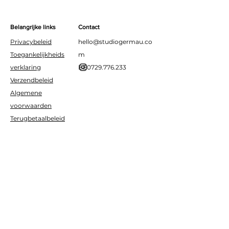
Belangrijke links
Contact
Privacybeleid
hello@studiogermau.co
Toegankelijkheids
m
verklaring
BE0729.776.233
Verzendbeleid
Algemene
voorwaarden
Terugbetaalbeleid