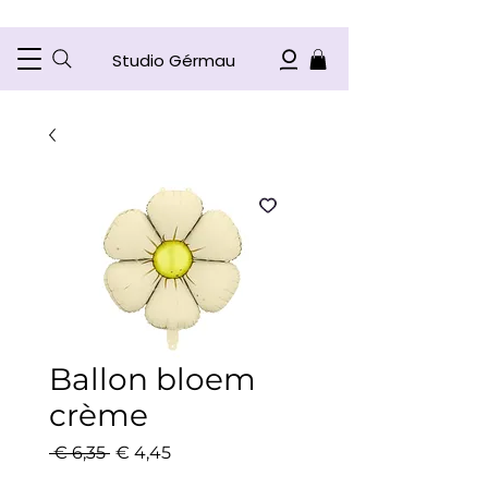
Studio Gérmau
Ballon bloem
crème
Normale
Verkoopprijs
 € 6,35 
€ 4,45
prijs