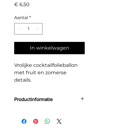
Prijs
€ 6,50
Aantal
*
In winkelwagen
Vrolijke cocktailfolieballon
met fruit en zomerse
details.
Productinformatie
Grootte: 47x79 cm
Materiaal: folie
Geschikt voor helium & lucht