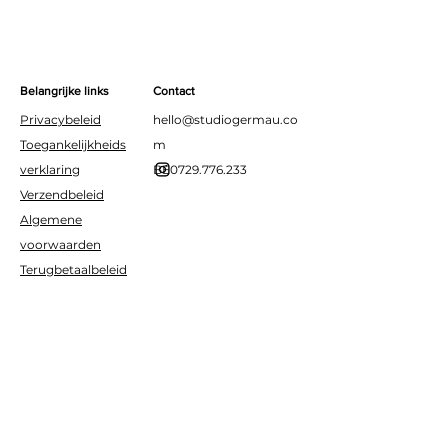
Belangrijke links
Contact
Privacybeleid
hello@studiogermau.co
Toegankelijkheids
m
verklaring
BE0729.776.233
Verzendbeleid
Algemene
voorwaarden
Terugbetaalbeleid