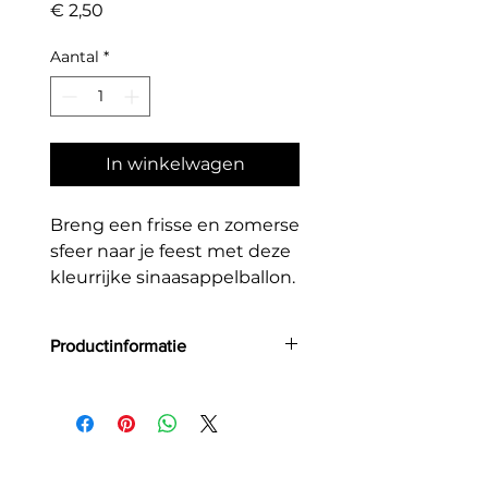
Prijs
€ 2,50
Aantal
*
In winkelwagen
Breng een frisse en zomerse
sfeer naar je feest met deze
kleurrijke sinaasappelballon.
Productinformatie
Grootte: 35 cm
Materiaal: folie
Geschikt voor helium & lucht