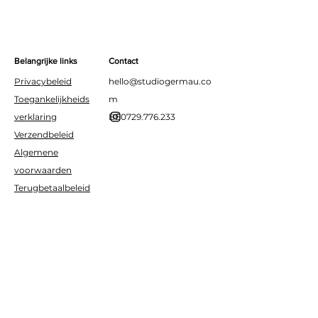
Belangrijke links
Contact
Privacybeleid
hello@studiogermau.co
Toegankelijkheids
m
verklaring
BE0729.776.233
Verzendbeleid
Algemene
voorwaarden
Terugbetaalbeleid