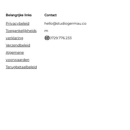
Belangrijke links
Contact
Privacybeleid
hello@studiogermau.co
Toegankelijkheids
m
verklaring
BE0729.776.233
Verzendbeleid
Algemene
voorwaarden
Terugbetaalbeleid