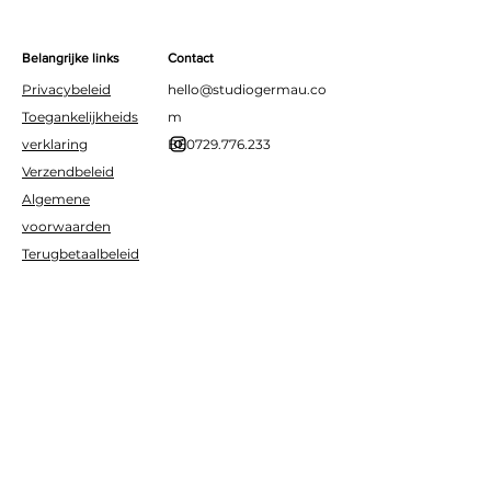
Materiaal: folie
voor de jarige!
Geschikt voor helium of lucht
Belangrijke links
Contact
Privacybeleid
hello@studiogermau.co
Toegankelijkheids
m
verklaring
BE0729.776.233
Verzendbeleid
Algemene
voorwaarden
Terugbetaalbeleid