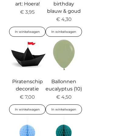
art: Hoera!
birthday
blauw & goud
Prijs
€ 3,95
Prijs
€ 4,30
In winkelwagen
In winkelwagen
Piratenschip
Ballonnen
decoratie
eucalyptus (10)
Prijs
Prijs
€ 7,00
€ 4,50
In winkelwagen
In winkelwagen