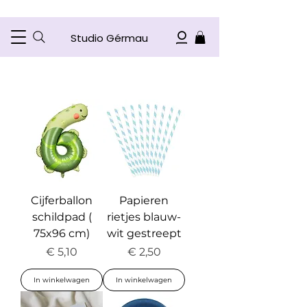
Studio Gérmau
Cijferballon
Papieren
schildpad (
rietjes blauw-
75x96 cm)
wit gestreept
Prijs
Prijs
€ 5,10
€ 2,50
In winkelwagen
In winkelwagen