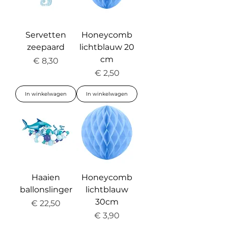
Servetten
Honeycomb
zeepaard
lichtblauw 20
cm
Prijs
€ 8,30
Prijs
€ 2,50
In winkelwagen
In winkelwagen
Haaien
Honeycomb
ballonslinger
lichtblauw
30cm
Prijs
€ 22,50
Prijs
€ 3,90