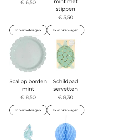
mint met
Prijs
€ 6,50
stippen
Prijs
€ 5,50
In winkelwagen
In winkelwagen
Scallop borden
Schildpad
mint
servetten
Prijs
Prijs
€ 8,50
€ 8,30
In winkelwagen
In winkelwagen