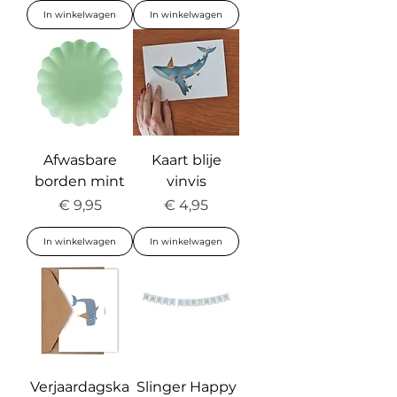
In winkelwagen
In winkelwagen
Afwasbare
Kaart blije
borden mint
vinvis
Prijs
Prijs
€ 9,95
€ 4,95
In winkelwagen
In winkelwagen
Verjaardagska
Slinger Happy