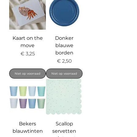
Kaart on the
Donker
move
blauwe
borden
Prijs
€ 3,25
Prijs
€ 2,50
Niet op voorraad
Niet op voorraad
Bekers
Scallop
blauwtinten
servetten