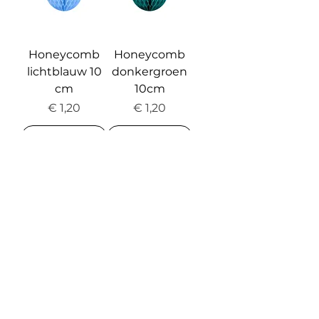
Honeycomb
Honeycomb
lichtblauw 10
donkergroen
cm
10cm
Prijs
Prijs
€ 1,20
€ 1,20
In winkelwagen
In winkelwagen
Meer laden
Belangrijke links
Contact