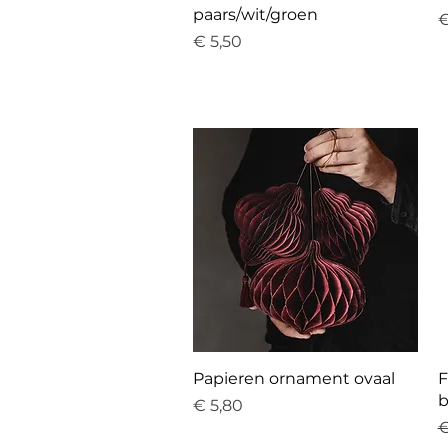
paars/wit/groen
P
€
Prijs
€ 5,50
Snel overzicht
Papieren ornament ovaal
F
b
Prijs
€ 5,80
N
€