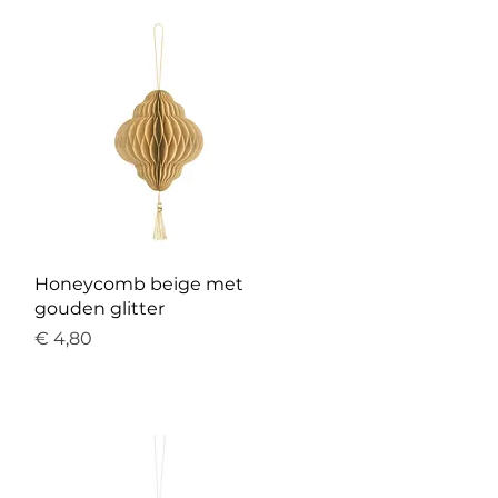
Snel overzicht
Honeycomb beige met
gouden glitter
Prijs
€ 4,80