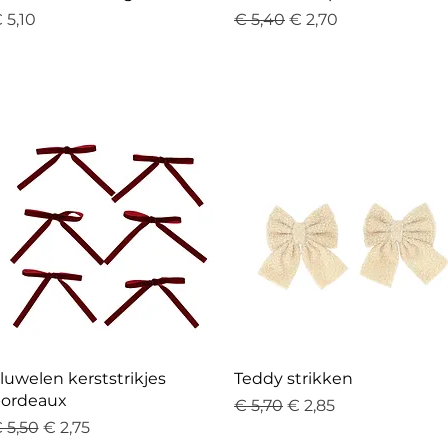
rijs
Normale prijs
Verkoopprijs
 5,10
€ 5,40
€ 2,70
Snel overzicht
Snel overzicht
luwelen kerststrikjes
Teddy strikken
ordeaux
Normale prijs
Verkoopprijs
€ 5,70
€ 2,85
ormale prijs
Verkoopprijs
 5,50
€ 2,75