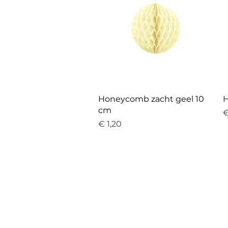
Snel overzicht
Honeycomb zacht geel 10
H
cm
P
€
Prijs
€ 1,20