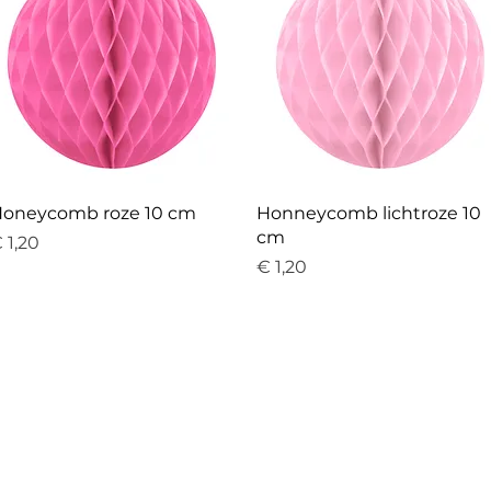
Snel overzicht
Snel overzicht
oneycomb roze 10 cm
Honneycomb lichtroze 10
cm
rijs
 1,20
Prijs
€ 1,20