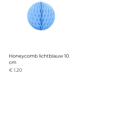
Snel overzicht
Honeycomb lichtblauw 10
cm
Prijs
€ 1,20