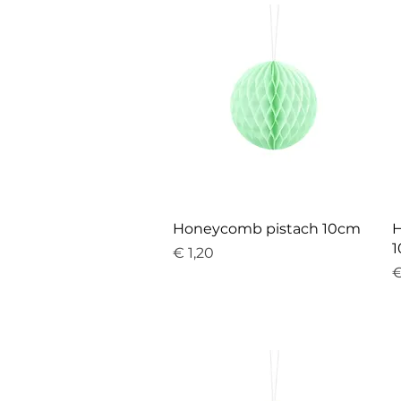
Snel overzicht
Honeycomb pistach 10cm
H
Prijs
€ 1,20
P
€