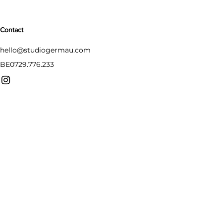
Contact
hello@studiogermau.com
BE0729.776.233