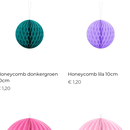
Snel overzicht
Snel overzicht
oneycomb donkergroen
Honeycomb lila 10cm
10cm
Prijs
€ 1,20
rijs
 1,20