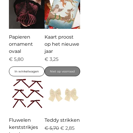
Papieren
Kaart proost
ornament
op het nieuwe
ovaal
jaar
Prijs
Prijs
€ 5,80
€ 3,25
In winkelwagen
Niet op voorraad
Fluwelen
Teddy strikken
kerststrikjes
Normale prijs
Verkoopprijs
€ 5,70
€ 2,85