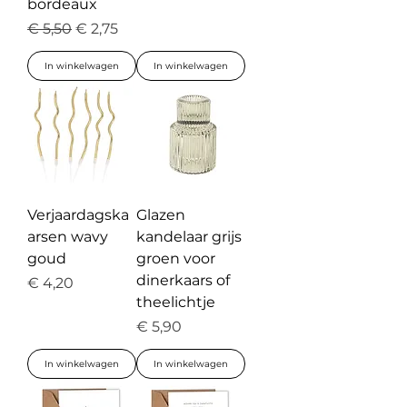
bordeaux
Normale prijs
Verkoopprijs
€ 5,50
€ 2,75
In winkelwagen
In winkelwagen
Verjaardagska
Glazen
arsen wavy
kandelaar grijs
goud
groen voor
dinerkaars of
Prijs
€ 4,20
theelichtje
Prijs
€ 5,90
In winkelwagen
In winkelwagen