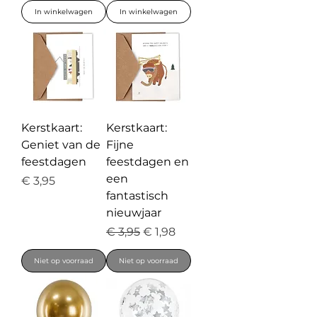
In winkelwagen
In winkelwagen
Kerstkaart:
Kerstkaart:
Geniet van de
Fijne
feestdagen
feestdagen en
een
Prijs
€ 3,95
fantastisch
nieuwjaar
Normale prijs
Verkoopprijs
€ 3,95
€ 1,98
Niet op voorraad
Niet op voorraad