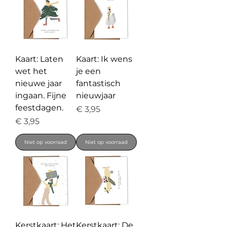
Kaart: Laten
Kaart: Ik wens
wet het
je een
nieuwe jaar
fantastisch
ingaan. Fijne
nieuwjaar
feestdagen.
Prijs
€ 3,95
Prijs
€ 3,95
Niet op voorraad
Niet op voorraad
Kerstkaart: Het
Kerstkaart: De