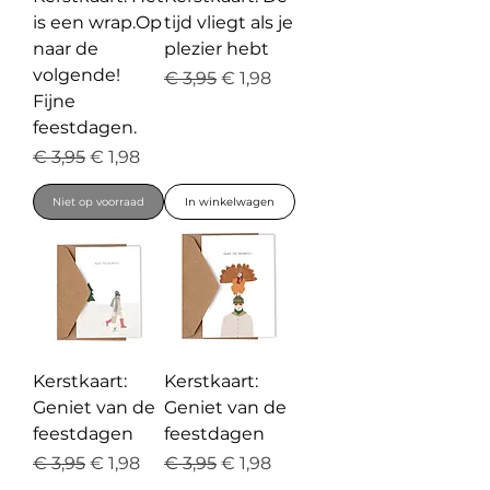
is een wrap.Op
tijd vliegt als je
naar de
plezier hebt
volgende!
Normale prijs
Verkoopprijs
€ 3,95
€ 1,98
Fijne
feestdagen.
Normale prijs
Verkoopprijs
€ 3,95
€ 1,98
Niet op voorraad
In winkelwagen
Kerstkaart:
Kerstkaart:
Geniet van de
Geniet van de
feestdagen
feestdagen
Normale prijs
Verkoopprijs
Normale prijs
Verkoopprijs
€ 3,95
€ 1,98
€ 3,95
€ 1,98