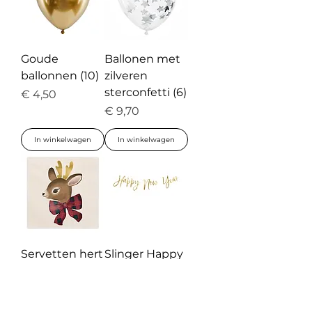
Goude
Ballonen met
ballonnen (10)
zilveren
sterconfetti (6)
Prijs
€ 4,50
Prijs
€ 9,70
In winkelwagen
In winkelwagen
Servetten hert
Slinger Happy
roze
New Year
Normale prijs
Verkoopprijs
Prijs
€ 3,85
€ 1,93
€ 4,10