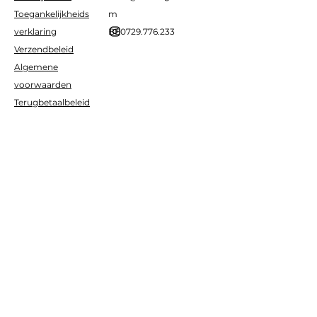
Toegankelijkheids
m
verklaring
BE0729.776.233
Verzendbeleid
Algemene
voorwaarden
Terugbetaalbeleid