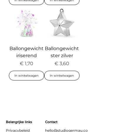
In winkelwagen
In winkelwagen
Ballongewicht
Ballongewicht
iriserend
ster zilver
Prijs
Prijs
€ 1,70
€ 3,60
In winkelwagen
In winkelwagen
Belangrijke links
Contact
Privacybeleid
hello@studiogermau.co