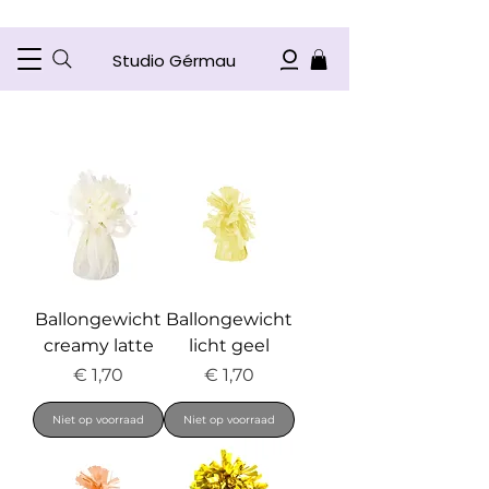
Studio Gérmau
Ballongewicht
Ballongewicht
creamy latte
licht geel
Prijs
Prijs
€ 1,70
€ 1,70
Niet op voorraad
Niet op voorraad