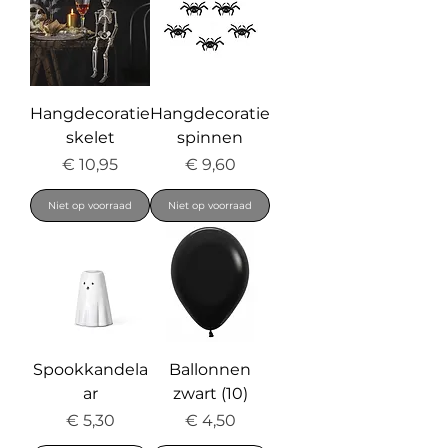
Hangdecoratie
Hangdecoratie
skelet
spinnen
Prijs
Prijs
€ 10,95
€ 9,60
Niet op voorraad
Niet op voorraad
Spookkandela
Ballonnen
ar
zwart (10)
Prijs
Prijs
€ 5,30
€ 4,50