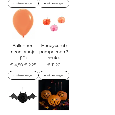
In winkelwagen
In winkelwagen
Ballonnen
Honeycomb
neon oranje
pompoenen 3
(10)
stuks
Normale prijs
Verkoopprijs
Prijs
€ 4,50
€ 2,25
€ 11,20
In winkelwagen
In winkelwagen