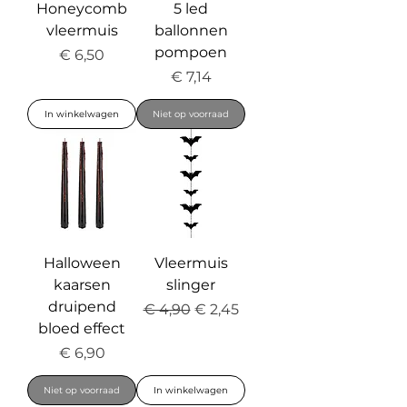
Honeycomb
5 led
vleermuis
ballonnen
pompoen
Prijs
€ 6,50
Prijs
€ 7,14
In winkelwagen
Niet op voorraad
Halloween
Vleermuis
kaarsen
slinger
druipend
Normale prijs
Verkoopprijs
€ 4,90
€ 2,45
bloed effect
Prijs
€ 6,90
Niet op voorraad
In winkelwagen