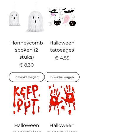
Honneycomb
Halloween
spoken (2
tatoeages
stuks)
Prijs
€ 4,55
Prijs
€ 8,30
In winkelwagen
In winkelwagen
Halloween
Halloween