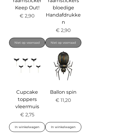
raamsticker
raamstickers
Keep Out!
bloedige
Handafdrukke
Prijs
€ 2,90
n
Prijs
€ 2,90
Niet op voorraad
Niet op voorraad
Cupcake
Ballon spin
toppers
Prijs
€ 11,20
vleermuis
Prijs
€ 2,75
In winkelwagen
In winkelwagen