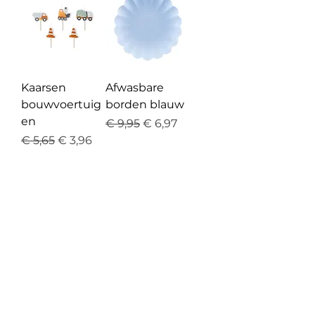
Kaarsen
Afwasbare
bouwvoertuig
borden blauw
en
Normale prijs
Verkoopprijs
€ 9,95
€ 6,97
Normale prijs
Verkoopprijs
€ 5,65
€ 3,96
In winkelwagen
In winkelwagen
Meer laden