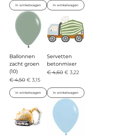
In winkelwagen
In winkelwagen
Ballonnen
Servetten
zacht groen
betonmixer
(10)
Normale prijs
Verkoopprijs
€ 4,60
€ 3,22
Normale prijs
Verkoopprijs
€ 4,50
€ 3,15
In winkelwagen
In winkelwagen