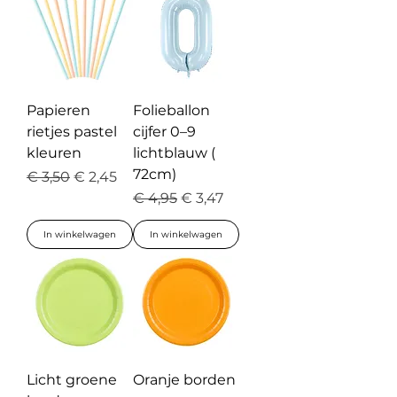
Papieren
Folieballon
rietjes pastel
cijfer 0–9
kleuren
lichtblauw (
72cm)
Normale prijs
Verkoopprijs
€ 3,50
€ 2,45
Normale prijs
Verkoopprijs
€ 4,95
€ 3,47
In winkelwagen
In winkelwagen
Licht groene
Oranje borden