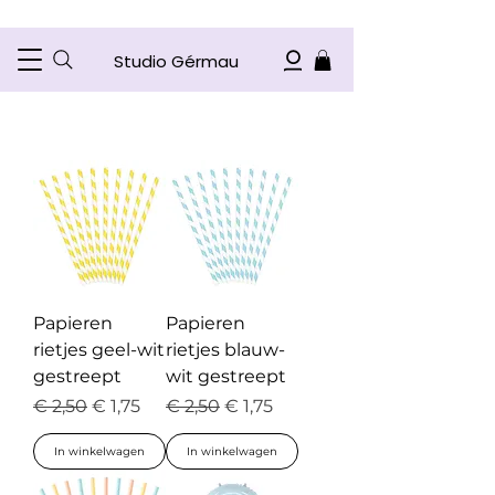
Studio Gérmau
Papieren
Papieren
rietjes geel-wit
rietjes blauw-
gestreept
wit gestreept
Normale prijs
Verkoopprijs
Normale prijs
Verkoopprijs
€ 2,50
€ 1,75
€ 2,50
€ 1,75
In winkelwagen
In winkelwagen