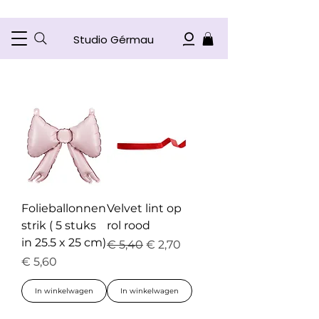
Studio Gérmau
Folieballonnen
Velvet lint op
strik ( 5 stuks
rol rood
in 25.5 x 25 cm)
Normale prijs
Verkoopprijs
€ 5,40
€ 2,70
Prijs
€ 5,60
In winkelwagen
In winkelwagen