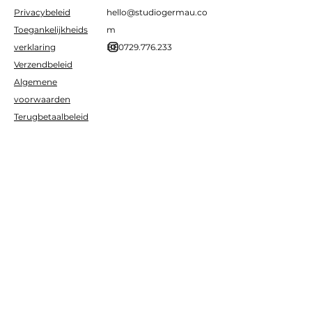
Privacybeleid
hello@studiogermau.co
Toegankelijkheids
m
verklaring
BE0729.776.233
Verzendbeleid
Algemene
voorwaarden
Terugbetaalbeleid