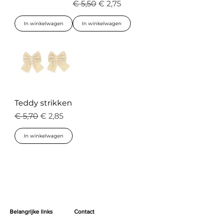
Normale prijs
Verkoopprijs
€ 5,50
€ 2,75
In winkelwagen
In winkelwagen
Teddy strikken
Normale prijs
Verkoopprijs
€ 5,70
€ 2,85
In winkelwagen
Belangrijke links
Contact