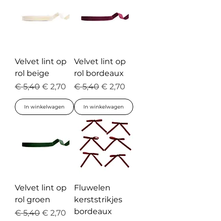
Velvet lint op
Velvet lint op
rol beige
rol bordeaux
Normale prijs
Verkoopprijs
Normale prijs
Verkoopprijs
€ 5,40
€ 2,70
€ 5,40
€ 2,70
In winkelwagen
In winkelwagen
Velvet lint op
Fluwelen
rol groen
kerststrikjes
bordeaux
Normale prijs
Verkoopprijs
€ 5,40
€ 2,70