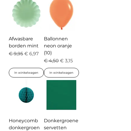
Afwasbare
Ballonnen
borden mint
neon oranje
(10)
Normale prijs
Verkoopprijs
€ 9,95
€ 6,97
Normale prijs
Verkoopprijs
€ 4,50
€ 3,15
In winkelwagen
In winkelwagen
Honeycomb
Donkergroene
donkergroen
servetten