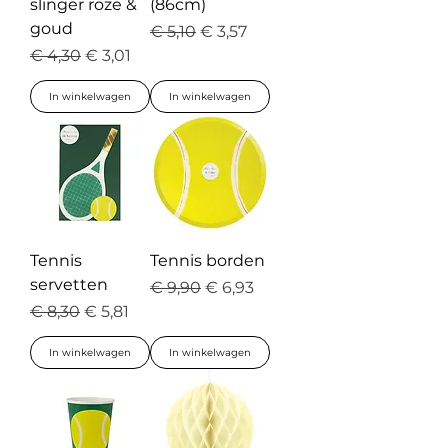
slinger roze &
(86cm)
goud
Normale prijs
Verkoopprijs
€ 5,10
€ 3,57
Normale prijs
Verkoopprijs
€ 4,30
€ 3,01
In winkelwagen
In winkelwagen
Tennis
Tennis borden
servetten
Normale prijs
Verkoopprijs
€ 9,90
€ 6,93
Normale prijs
Verkoopprijs
€ 8,30
€ 5,81
In winkelwagen
In winkelwagen