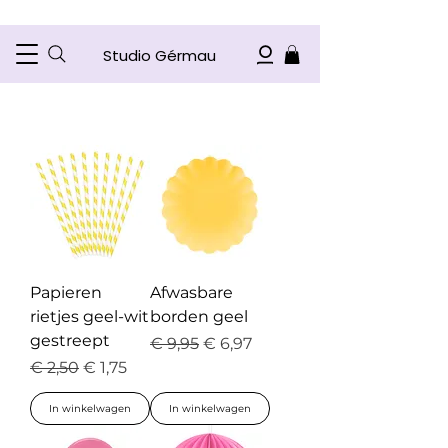
Studio Gérmau
Papieren
Afwasbare
rietjes geel-wit
borden geel
gestreept
Normale prijs
Verkoopprijs
€ 9,95
€ 6,97
Normale prijs
Verkoopprijs
€ 2,50
€ 1,75
In winkelwagen
In winkelwagen