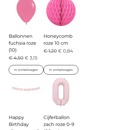
Ballonnen
Honeycomb
fuchsia roze
roze 10 cm
(10)
Normale prijs
Verkoopprijs
€ 1,20
€ 0,84
Normale prijs
Verkoopprijs
€ 4,50
€ 3,15
In winkelwagen
In winkelwagen
Happy
Cijferballon
Birthday
zach roze 0-9