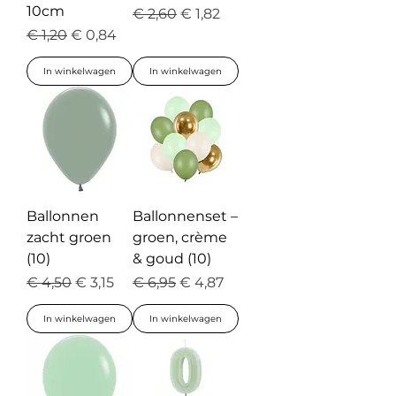
10cm
Normale prijs
Verkoopprijs
€ 2,60
€ 1,82
Normale prijs
Verkoopprijs
€ 1,20
€ 0,84
In winkelwagen
In winkelwagen
Ballonnen
Ballonnenset –
zacht groen
groen, crème
(10)
& goud (10)
Normale prijs
Verkoopprijs
Normale prijs
Verkoopprijs
€ 4,50
€ 3,15
€ 6,95
€ 4,87
In winkelwagen
In winkelwagen