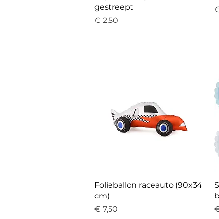
gestreept
P
€
Prijs
€ 2,50
Folieballon raceauto (90x34
S
cm)
b
Prijs
P
€ 7,50
€