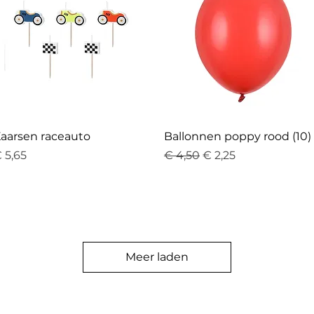
aarsen raceauto
Ballonnen poppy rood (10)
rijs
Normale prijs
Verkoopprijs
 5,65
€ 4,50
€ 2,25
Meer laden