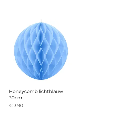
Honeycomb lichtblauw
30cm
Prijs
€ 3,90