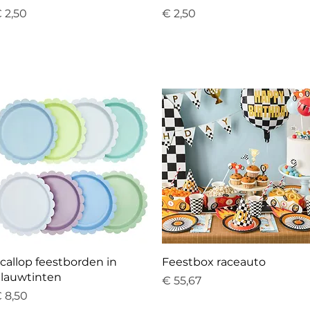
rijs
Prijs
 2,50
€ 2,50
callop feestborden in
Feestbox raceauto
lauwtinten
Prijs
€ 55,67
rijs
 8,50