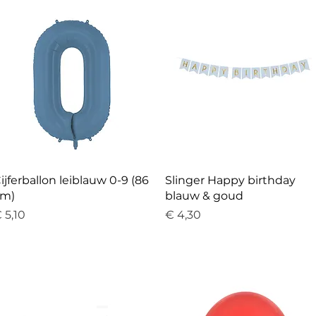
ijferballon leiblauw 0-9 (86
Slinger Happy birthday
m)
blauw & goud
rijs
Prijs
 5,10
€ 4,30