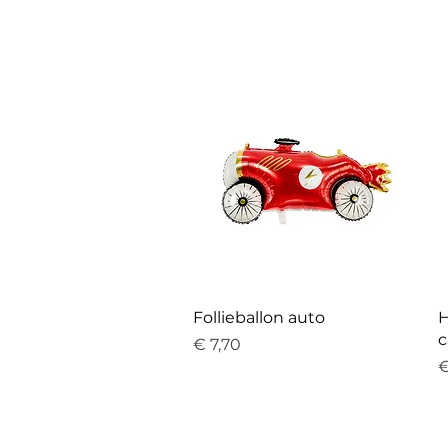
Follieballon auto
H
Prijs
€ 7,70
P
€