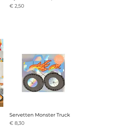
Prijs
€ 2,50
Servetten Monster Truck
Prijs
€ 8,30