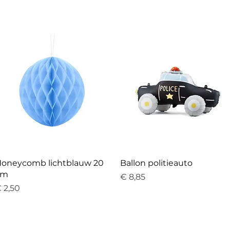
oneycomb lichtblauw 20
Ballon politieauto
cm
Prijs
€ 8,85
rijs
 2,50