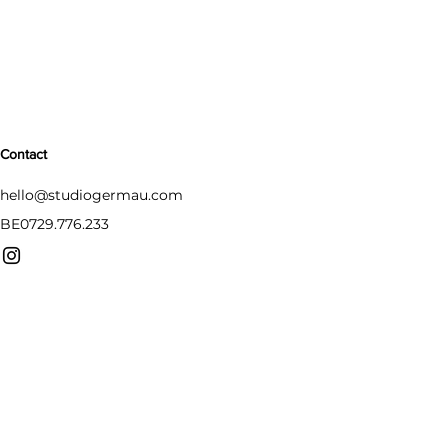
Contact
hello@studiogermau.com
BE0729.776.233