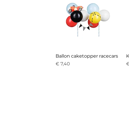
Ballon caketopper racecars
K
Prijs
P
€ 7,40
€