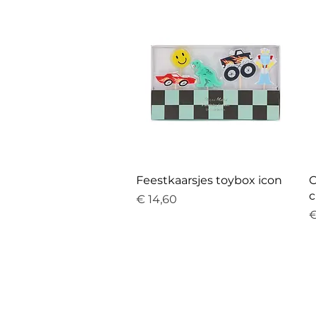
Feestkaarsjes toybox icon
C
c
Prijs
€ 14,60
P
€