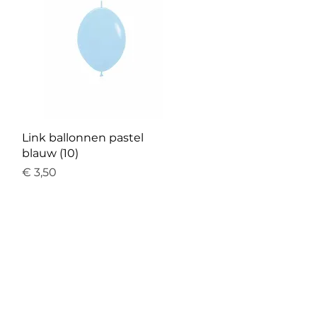
Link ballonnen pastel
blauw (10)
Prijs
€ 3,50