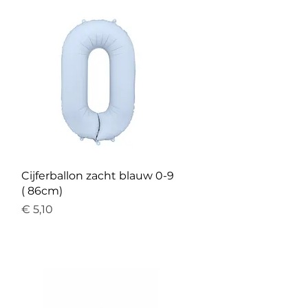
Cijferballon zacht blauw 0-9
( 86cm)
Prijs
€ 5,10