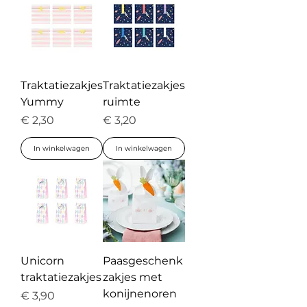
Traktatiezakjes
Traktatiezakjes
Yummy
ruimte
Prijs
Prijs
€ 2,30
€ 3,20
In winkelwagen
In winkelwagen
Unicorn
Paasgeschenk
traktatiezakjes
zakjes met
konijnenoren
Prijs
€ 3,90