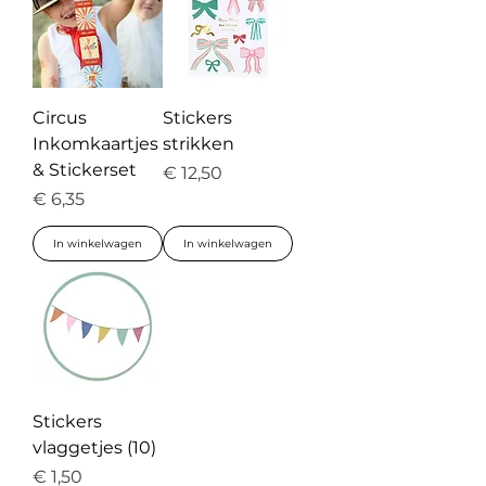
Circus
Stickers
Inkomkaartjes
strikken
& Stickerset
Prijs
€ 12,50
Prijs
€ 6,35
In winkelwagen
In winkelwagen
Stickers
vlaggetjes (10)
Prijs
€ 1,50