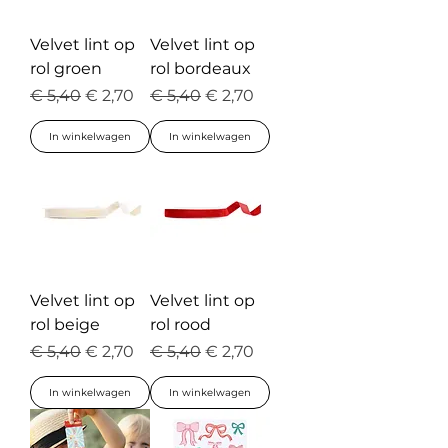
Velvet lint op
Velvet lint op
rol groen
rol bordeaux
Normale prijs
Verkoopprijs
Normale prijs
Verkoopprijs
€ 5,40
€ 2,70
€ 5,40
€ 2,70
In winkelwagen
In winkelwagen
Velvet lint op
Velvet lint op
rol beige
rol rood
Normale prijs
Verkoopprijs
Normale prijs
Verkoopprijs
€ 5,40
€ 2,70
€ 5,40
€ 2,70
In winkelwagen
In winkelwagen