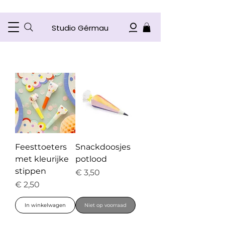
Studio Gérmau
Feesttoeters
Snackdoosjes
met kleurijke
potlood
stippen
Prijs
€ 3,50
Prijs
€ 2,50
In winkelwagen
Niet op voorraad