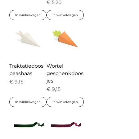
Prijs
€ 5,20
In winkelwagen
In winkelwagen
Traktatiedoos
Wortel
paashaas
geschenkdoos
jes
Prijs
€ 9,15
Prijs
€ 9,15
In winkelwagen
In winkelwagen