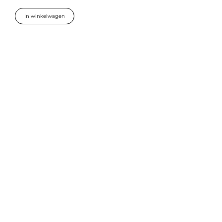
In winkelwagen
Belangrijke links
Contact
Privacybeleid
hello@studiogermau.co
Toegankelijkheids
m
verklaring
BE0729.776.233
Verzendbeleid
Algemene
voorwaarden
Terugbetaalbeleid