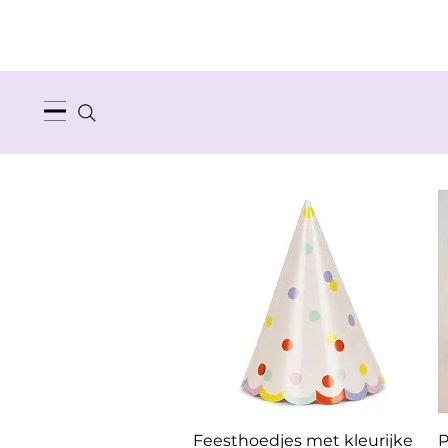
Snel overzicht
Feesthoedjes met kleurijke
P