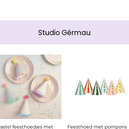
Studio Gérmau
Snel overzicht
Snel overzicht
astel feesthoedjes met
Feesthoed met pompons