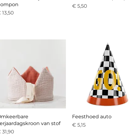
pompon
Prijs
€ 5,50
rijs
 13,50
Snel overzicht
Snel overzicht
mkeerbare
Feesthoed auto
erjaardagskroon van stof
Prijs
€ 5,15
rijs
 31,90