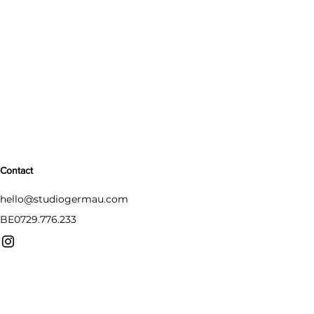
Contact
hello@studiogermau.com
BE0729.776.233