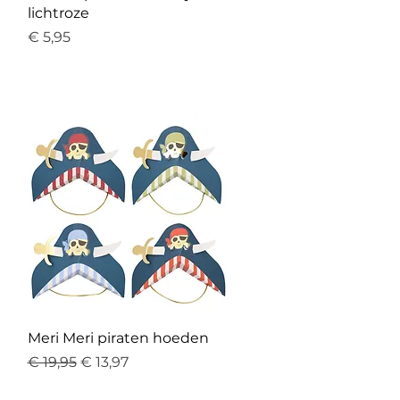
lichtroze
Prijs
€ 5,95
Snel overzicht
Meri Meri piraten hoeden
Normale prijs
Verkoopprijs
€ 19,95
€ 13,97