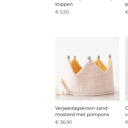
stippen
Prijs
P
€ 5,50
€
Snel overzicht
Verjaardagskroon zand-
O
mosterd met pompons
v
Prijs
P
€ 36,90
€