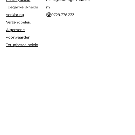
Toegankelijkheids
m
verklaring
BE0729.776.233
Verzendbeleid
Algemene
voorwaarden
Terugbetaalbeleid