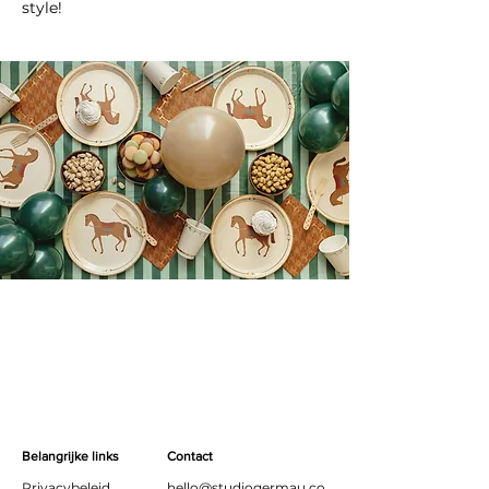
style!
Belangrijke links
Contact
Privacybeleid
hello@studiogermau.co