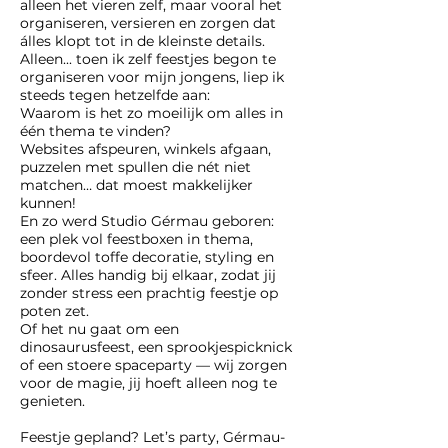
alleen het vieren zelf, maar vooral het
organiseren, versieren en zorgen dat
álles klopt tot in de kleinste details.
Alleen... toen ik zelf feestjes begon te
organiseren voor mijn jongens, liep ik
steeds tegen hetzelfde aan:
Waarom is het zo moeilijk om alles in
één thema te vinden?
Websites afspeuren, winkels afgaan,
puzzelen met spullen die nét niet
matchen… dat moest makkelijker
kunnen!
En zo werd Studio Gérmau geboren:
een plek vol feestboxen in thema,
boordevol toffe decoratie, styling en
sfeer. Alles handig bij elkaar, zodat jij
zonder stress een prachtig feestje op
poten zet.
Of het nu gaat om een
dinosaurusfeest, een sprookjespicknick
of een stoere spaceparty — wij zorgen
voor de magie, jij hoeft alleen nog te
genieten.
Feestje gepland? Let’s party, Gérmau-