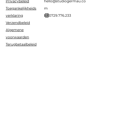
Privacybeleid
hello@studiogermau.co
Toegankelijkheids
m
verklaring
BE0729.776.233
Verzendbeleid
Algemene
voorwaarden
Terugbetaalbeleid