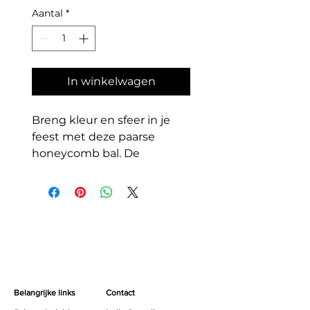
Aantal
*
In winkelwagen
Breng kleur en sfeer in je
feest met deze paarse
honeycomb bal. De
decoratie is eenvoudig uit
te vouwen en op te hangen
met het bijgeleverde
touwtje. Perfect voor
verjaardagen, babyshowers
of themafeesten.
Combineer met andere
kleuren honeycombs voor
Belangrijke links
Contact
een speels en feestelijk