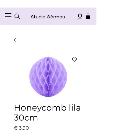
Studio Gérmau
Honeycomb lila
30cm
Prijs
€ 3,90