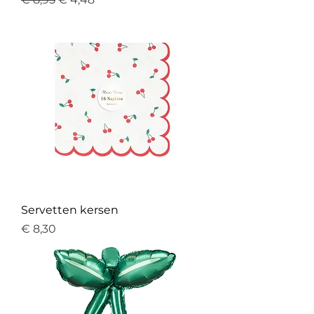
Servetten kersen
Prijs
€ 8,30