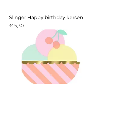
Slinger Happy birthday kersen
Prijs
€ 5,30
Servetten ijscoupe
Prijs
€ 8,30