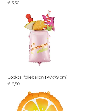
Prijs
€ 5,50
Cocktailfolieballon ( 47x79 cm)
Prijs
€ 6,50