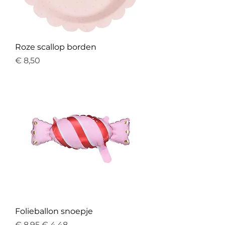
Roze scallop borden
Prijs
€ 8,50
Folieballon snoepje
Normale prijs
Verkoopprijs
€ 8,95
€ 4,48