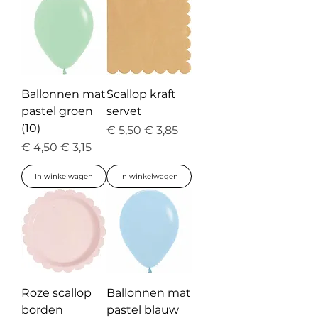
Ballonnen mat
Scallop kraft
pastel groen
servet
(10)
Normale prijs
Verkoopprijs
€ 5,50
€ 3,85
Normale prijs
Verkoopprijs
€ 4,50
€ 3,15
In winkelwagen
In winkelwagen
Roze scallop
Ballonnen mat
borden
pastel blauw