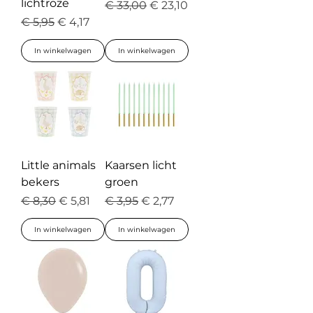
lichtroze
Normale prijs
Verkoopprijs
€ 33,00
€ 23,10
Normale prijs
Verkoopprijs
€ 5,95
€ 4,17
In winkelwagen
In winkelwagen
Little animals
Kaarsen licht
bekers
groen
Normale prijs
Verkoopprijs
Normale prijs
Verkoopprijs
€ 8,30
€ 5,81
€ 3,95
€ 2,77
In winkelwagen
In winkelwagen