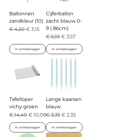
Ballonnen
Cijferballon
zandkleur (10)
zacht blauw 0-
9 ( 86cm)
Normale prijs
Verkoopprijs
€ 4,50
€ 3,15
Normale prijs
Verkoopprijs
€ 5,10
€ 3,57
In winkelwagen
In winkelwagen
Tafelloper
Lange kaarsen
vichy groen
blauw
Normale prijs
Verkoopprijs
Normale prijs
Verkoopprijs
€ 14,40
€ 10,08
€ 3,35
€ 2,35
In winkelwagen
In winkelwagen