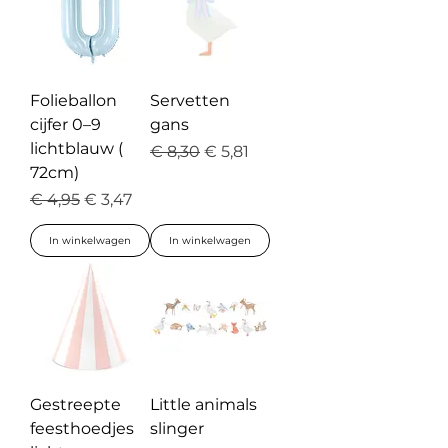
Folieballon
Servetten
cijfer 0–9
gans
lichtblauw (
Normale prijs
Verkoopprijs
€ 8,30
€ 5,81
72cm)
Normale prijs
Verkoopprijs
€ 4,95
€ 3,47
In winkelwagen
In winkelwagen
Gestreepte
Little animals
feesthoedjes
slinger