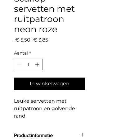
servetten met
ruitpatroon
neon roze
Normale
Verkoopprijs
 € 5,50 
€ 3,85
prijs
Aantal
*
In winkelwagen
Leuke servetten met
ruitpatroon en golvende
rand.
Productinformatie