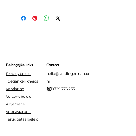
Aantal: 20
Grootte: 32 x 32 cm
Materiaal: papier
Belangrijke links
Contact
Privacybeleid
hello@studiogermau.co
Toegankelijkheids
m
verklaring
BE0729.776.233
Verzendbeleid
Algemene
voorwaarden
Terugbetaalbeleid