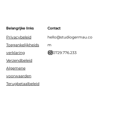
verjaardagsdecoratie.
Belangrijke links
Contact
Privacybeleid
hello@studiogermau.co
Toegankelijkheids
m
verklaring
BE0729.776.233
Verzendbeleid
Algemene
voorwaarden
Terugbetaalbeleid