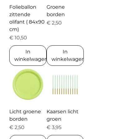
Folieballon
Groene
zittende
borden
olifant ( 84x90
Prijs
€ 2,50
cm)
Prijs
€ 10,50
In
In
winkelwagen
winkelwagen
Licht groene
Kaarsen licht
borden
groen
Prijs
Prijs
€ 2,50
€ 3,95