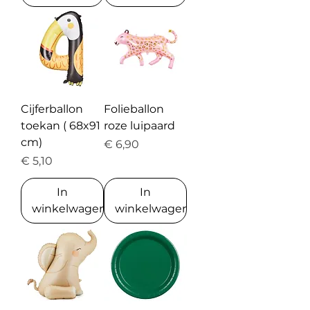
Cijferballon
Folieballon
toekan ( 68x91
roze luipaard
cm)
Prijs
€ 6,90
Prijs
€ 5,10
In
In
winkelwagen
winkelwagen