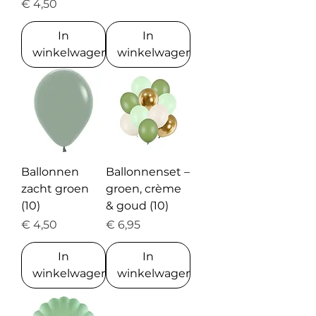
Prijs
€ 4,50
In
In
winkelwagen
winkelwagen
Ballonnen
Ballonnenset –
zacht groen
groen, crème
(10)
& goud (10)
Prijs
Prijs
€ 4,50
€ 6,95
In
In
winkelwagen
winkelwagen