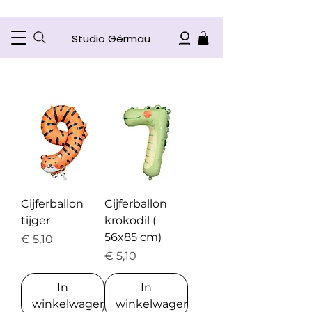
Studio Gérmau
Cijferballon
Cijferballon
tijger
krokodil (
56x85 cm)
Prijs
€ 5,10
Prijs
€ 5,10
In
In
winkelwagen
winkelwagen