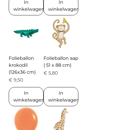
In
In
winkelwagen
winkelwagen
Folieballon
Folieballon aap
krokodil
( 51 x 88 cm)
(126x36 cm)
Prijs
€ 5,80
Prijs
€ 9,50
In
In
winkelwagen
winkelwagen