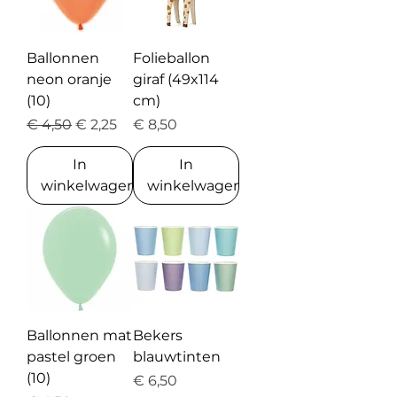
Ballonnen
Folieballon
neon oranje
giraf (49x114
(10)
cm)
Normale prijs
Verkoopprijs
Prijs
€ 4,50
€ 2,25
€ 8,50
In
In
winkelwagen
winkelwagen
Ballonnen mat
Bekers
pastel groen
blauwtinten
(10)
Prijs
€ 6,50