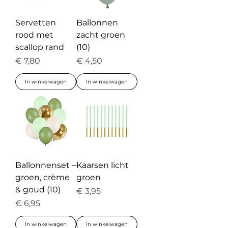
Servetten
Ballonnen
rood met
zacht groen
scallop rand
(10)
Prijs
Prijs
€ 7,80
€ 4,50
In winkelwagen
In winkelwagen
Ballonnenset –
Kaarsen licht
groen, crème
groen
& goud (10)
Prijs
€ 3,95
Prijs
€ 6,95
In winkelwagen
In winkelwagen