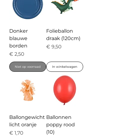
Donker
Folieballon
blauwe
draak (120cm)
borden
Prijs
€ 9,50
Prijs
€ 2,50
Niet op voorraad
In winkelwagen
Ballongewicht
Ballonnen
licht oranje
poppy rood
(10)
Prijs
€ 1,70