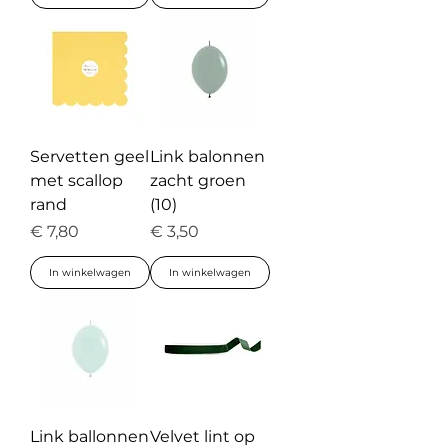
Servetten geel
Link balonnen
met scallop
zacht groen
rand
(10)
Prijs
Prijs
€ 7,80
€ 3,50
In winkelwagen
In winkelwagen
Link ballonnen
Velvet lint op