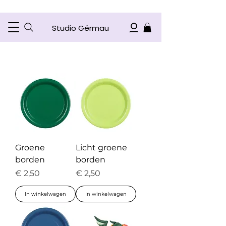
Studio Gérmau
Groene
Licht groene
borden
borden
Prijs
Prijs
€ 2,50
€ 2,50
In winkelwagen
In winkelwagen