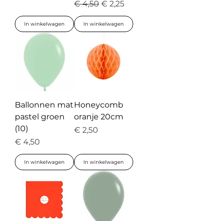
Normale prijs
Verkoopprijs
€ 4,50
€ 2,25
In winkelwagen
In winkelwagen
Ballonnen mat
Honeycomb
pastel groen
oranje 20cm
(10)
Prijs
€ 2,50
Prijs
€ 4,50
In winkelwagen
In winkelwagen