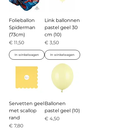
Folieballon
Link ballonnen
Spiderman
pastel geel 30
(73cm)
cm (10)
Prijs
Prijs
€ 11,50
€ 3,50
In winkelwagen
In winkelwagen
Servetten geel
Ballonen
met scallop
pastel geel (10)
rand
Prijs
€ 4,50
Prijs
€ 7,80