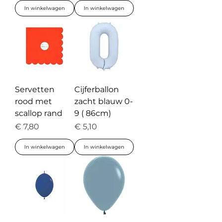
In winkelwagen
In winkelwagen
Servetten
Cijferballon
rood met
zacht blauw 0-
scallop rand
9 ( 86cm)
Prijs
Prijs
€ 7,80
€ 5,10
In winkelwagen
In winkelwagen