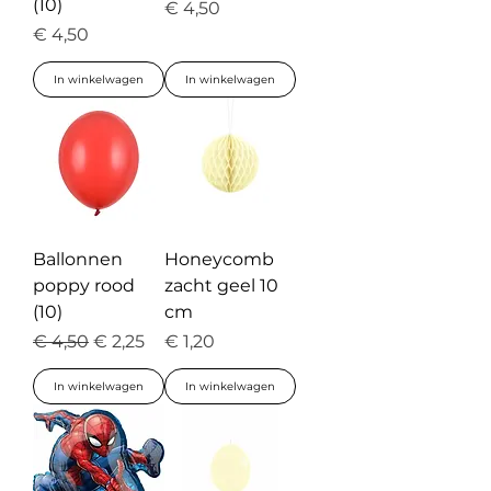
(10)
Prijs
€ 4,50
Prijs
€ 4,50
In winkelwagen
In winkelwagen
Ballonnen
Honeycomb
poppy rood
zacht geel 10
(10)
cm
Normale prijs
Verkoopprijs
Prijs
€ 4,50
€ 2,25
€ 1,20
In winkelwagen
In winkelwagen