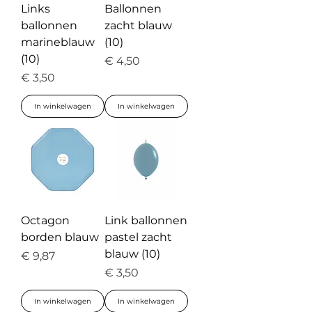
Links
Ballonnen
ballonnen
zacht blauw
marineblauw
(10)
(10)
Prijs
€ 4,50
Prijs
€ 3,50
In winkelwagen
In winkelwagen
Octagon
Link ballonnen
borden blauw
pastel zacht
blauw (10)
Prijs
€ 9,87
Prijs
€ 3,50
In winkelwagen
In winkelwagen