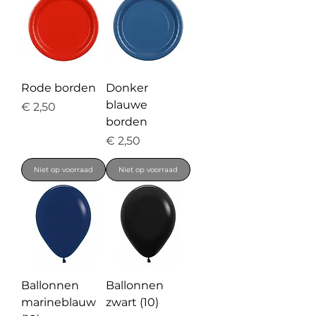
Rode borden
Donker
blauwe
Prijs
€ 2,50
borden
Prijs
€ 2,50
Niet op voorraad
Niet op voorraad
Ballonnen
Ballonnen
marineblauw
zwart (10)