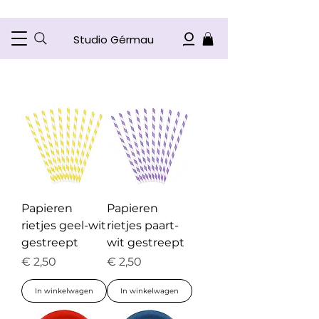
Studio Gérmau
Papieren
Papieren
rietjes geel-wit
rietjes paart-
gestreept
wit gestreept
Prijs
Prijs
€ 2,50
€ 2,50
In winkelwagen
In winkelwagen