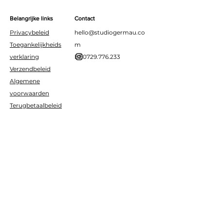
Belangrijke links
Contact
Privacybeleid
hello@studiogermau.co
Toegankelijkheids
m
verklaring
BE0729.776.233
Verzendbeleid
Algemene
voorwaarden
Terugbetaalbeleid