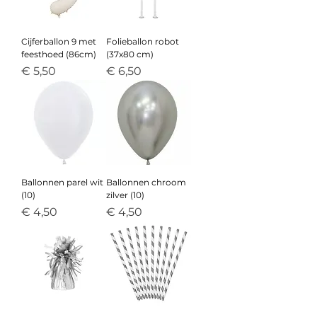
Cijferballon 9 met
Folieballon robot
feesthoed (86cm)
(37x80 cm)
Prijs
Prijs
€ 5,50
€ 6,50
Ballonnen parel wit
Ballonnen chroom
(10)
zilver (10)
Prijs
Prijs
€ 4,50
€ 4,50