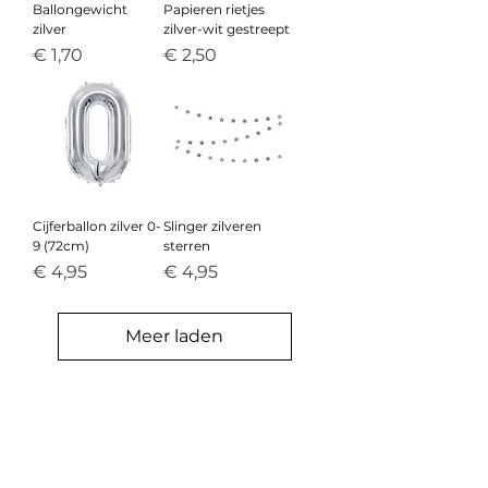
Ballongewicht
Papieren rietjes
zilver
zilver-wit gestreept
Prijs
Prijs
€ 1,70
€ 2,50
Cijferballon zilver 0-
Slinger zilveren
9 (72cm)
sterren
Prijs
Prijs
€ 4,95
€ 4,95
Meer laden