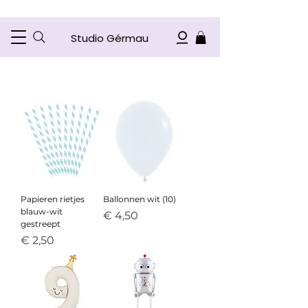
Studio Gérmau
Papieren rietjes
Ballonnen wit (10)
blauw-wit
Prijs
€ 4,50
gestreept
Prijs
€ 2,50