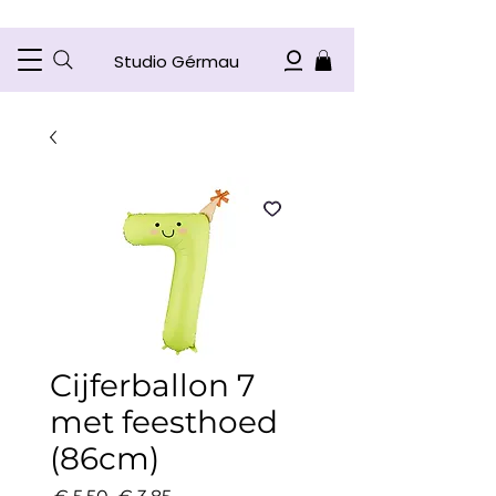
Studio Gérmau
Cijferballon 7
met feesthoed
(86cm)
Normale
Verkoopprijs