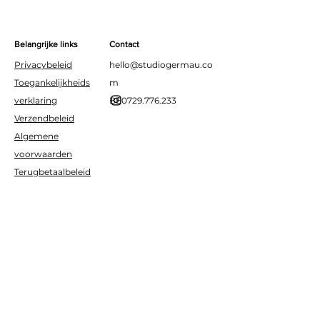
Belangrijke links
Contact
Privacybeleid
hello@studiogermau.co
Toegankelijkheids
m
verklaring
BE0729.776.233
Verzendbeleid
Algemene
voorwaarden
Terugbetaalbeleid