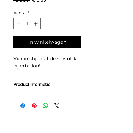
 € 5,50 
€ 3,85
prijs
Aantal
*
In winkelwagen
Vier in stijl met deze vrolijke
cijferballon!
Productinformatie
Grootte: 86 cm
Materiaal: Hoogwaardige folie
Geschikt voor helium & lucht