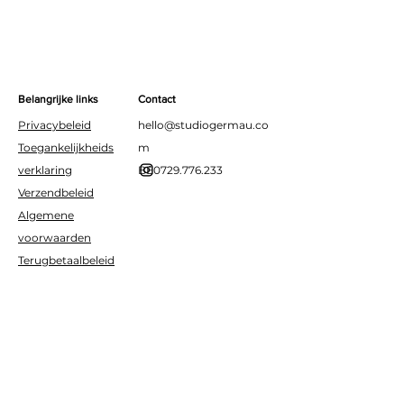
Belangrijke links
Contact
Privacybeleid
hello@studiogermau.co
Toegankelijkheids
m
verklaring
BE0729.776.233
Verzendbeleid
Algemene
voorwaarden
Terugbetaalbeleid