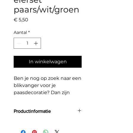
paars/wit/groen
Prijs
€ 5,50
Aantal
*
In winkelwagen
Ben je nog op zoek naar een
blikvanger voor je
paasdecoratie? Dan zijn
deze decoratieve eieren
echt iets voor jou. Je kunt
Productinformatie
de eieren afzonderlijk
plaatsen met behulp van
Aantal: 6 beschilderde eieren om
het ophanglint. Er zitten
op te hangen gemaakt van