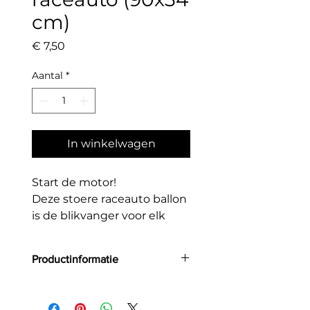
cm)
Prijs
€ 7,50
Aantal
*
In winkelwagen
Start de motor!
Deze stoere raceauto ballon
is de blikvanger voor elk
feestje.
Perfect voor kleine
Productinformatie
snelheidsduivels en
autoliefhebbers.
Grootte: 90x34 cm
Materiaal: folie