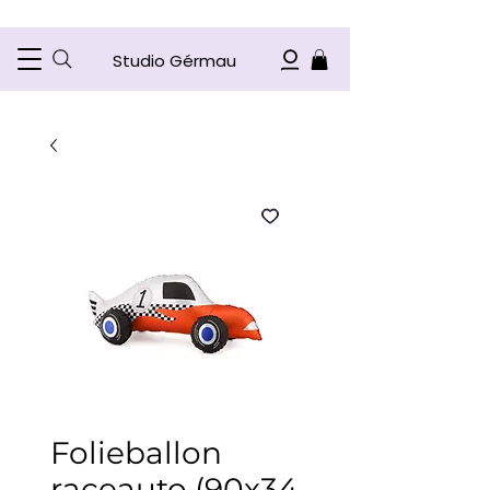
Studio Gérmau
Folieballon
raceauto (90x34