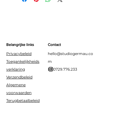
Geschikt voor lucht
Belangrijke links
Contact
Privacybeleid
hello@studiogermau.co
Toegankelijkheids
m
verklaring
BE0729.776.233
Verzendbeleid
Algemene
voorwaarden
Terugbetaalbeleid