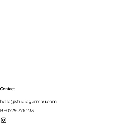
Contact
hello@studiogermau.com
BE0729.776.233