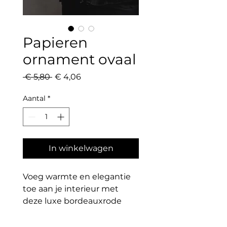
Papieren
ornament ovaal
Normale
Verkoopprijs
 € 5,80 
€ 4,06
prijs
Aantal
*
In winkelwagen
Voeg warmte en elegantie
toe aan je interieur met
deze luxe bordeauxrode
papieren honeycomb-
ornamenten. Ideaal om op