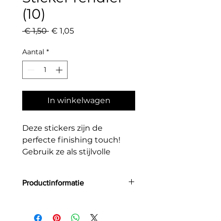
(10)
Normale
Verkoopprijs
 € 1,50 
€ 1,05
prijs
Aantal
*
In winkelwagen
Deze stickers zijn de
perfecte finishing touch!
Gebruik ze als stijlvolle
sluitzegel voor de envelop
van een wenskaart, zodat
Productinformatie
jouw kaart meteen extra
speciaal aanvoelt. Ze zijn óók
Diameter sticker = 3cm
ideaal om uitdeelcadeautjes
Materiaal: Deze stickers zijn