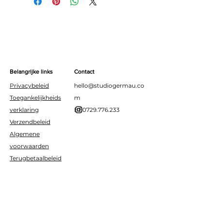
Materiaal: velvet
Belangrijke links
Contact
Privacybeleid
hello@studiogermau.co
Toegankelijkheids
m
verklaring
BE0729.776.233
Verzendbeleid
Algemene
voorwaarden
Terugbetaalbeleid