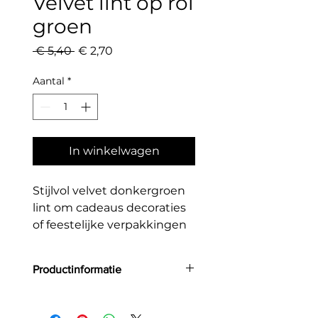
Velvet lint op rol
groen
Normale
Verkoopprijs
 € 5,40 
€ 2,70
prijs
Aantal
*
In winkelwagen
Stijlvol velvet donkergroen
lint om cadeaus decoraties
of feestelijke verpakkingen
een luxe uitstraling te
geven.
Productinformatie
Grootte: 15 mm x 10 m
Kleur: donkergroen