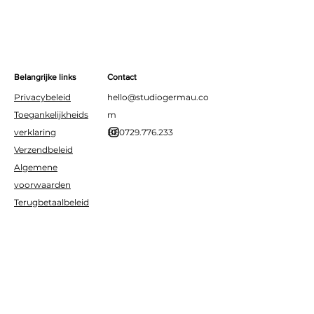
Belangrijke links
Contact
Privacybeleid
hello@studiogermau.co
Toegankelijkheids
m
verklaring
BE0729.776.233
Verzendbeleid
Algemene
voorwaarden
Terugbetaalbeleid