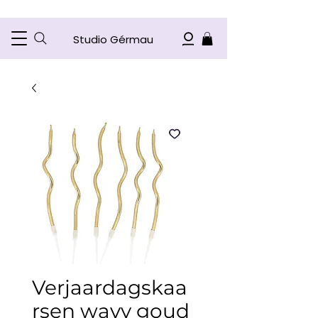
Studio Gérmau
Verjaardagskaa
rsen wavy goud