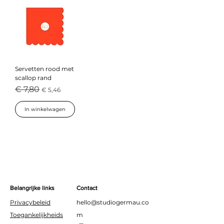
Servetten rood met
scallop rand
Normale prijs
Verkoopprijs
€ 7,80
€ 5,46
In winkelwagen
Belangrijke links
Contact
Privacybeleid
hello@studiogermau.co
Toegankelijkheids
m