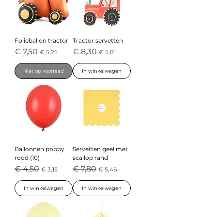
Folieballon tractor
Tractor servetten
Normale prijs
Verkoopprijs
Normale prijs
Verkoopprijs
€ 7,50
€ 8,30
€ 5,25
€ 5,81
Niet op voorraad
In winkelwagen
Ballonnen poppy
Servetten geel met
rood (10)
scallop rand
Normale prijs
Verkoopprijs
Normale prijs
Verkoopprijs
€ 4,50
€ 7,80
€ 3,15
€ 5,46
In winkelwagen
In winkelwagen