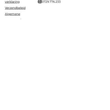
verklaring
BE0729.776.233
Verzendbeleid
Algemene
voorwaarden
Terugbetaalbeleid