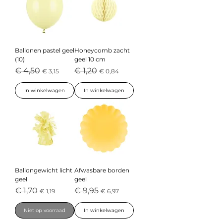
Ballonen pastel geel
Honeycomb zacht
(10)
geel 10 cm
Normale prijs
Verkoopprijs
Normale prijs
Verkoopprijs
€ 4,50
€ 1,20
€ 3,15
€ 0,84
In winkelwagen
In winkelwagen
Ballongewicht licht
Afwasbare borden
geel
geel
Normale prijs
Verkoopprijs
Normale prijs
Verkoopprijs
€ 1,70
€ 9,95
€ 1,19
€ 6,97
Niet op voorraad
In winkelwagen