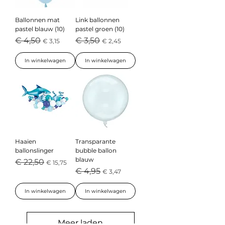
Ballonnen mat
Link ballonnen
pastel blauw (10)
pastel groen (10)
Normale prijs
Verkoopprijs
Normale prijs
Verkoopprijs
€ 4,50
€ 3,50
€ 3,15
€ 2,45
In winkelwagen
In winkelwagen
Haaien
Transparante
ballonslinger
bubble ballon
blauw
Normale prijs
Verkoopprijs
€ 22,50
€ 15,75
Normale prijs
Verkoopprijs
€ 4,95
€ 3,47
In winkelwagen
In winkelwagen
Meer laden