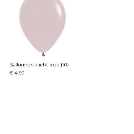
Snel overzicht
Ballonnen zacht roze (10)
Prijs
€ 4,50