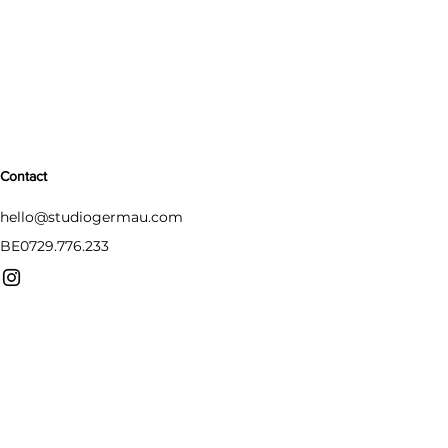
Contact
hello@studiogermau.com
BE0729.776.233