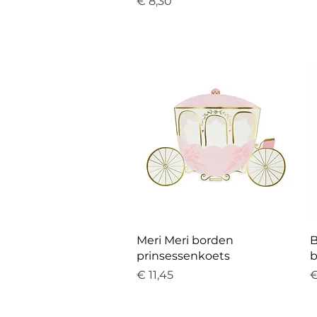
Prijs
€ 8,30
Snel overzicht
Meri Meri borden
B
prinsessenkoets
b
Prijs
P
€ 11,45
€