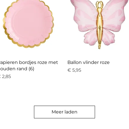
Snel overzicht
Snel overzicht
apieren bordjes roze met
Ballon vlinder roze
ouden rand (6)
Prijs
€ 5,95
rijs
 2,85
Meer laden