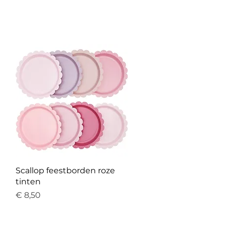
Snel overzicht
Scallop feestborden roze
tinten
Prijs
€ 8,50