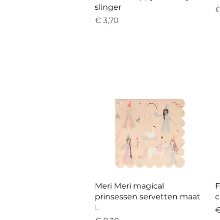
slinger
P
€
Prijs
€ 3,70
Snel overzicht
Meri Meri magical
F
prinsessen servetten maat
c
L
P
€