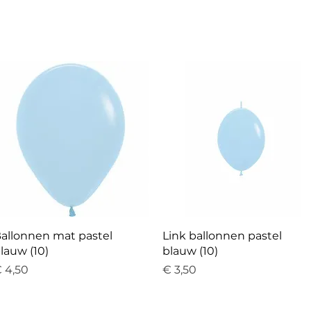
Snel overzicht
Snel overzicht
allonnen mat pastel
Link ballonnen pastel
lauw (10)
blauw (10)
rijs
Prijs
 4,50
€ 3,50