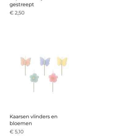
gestreept
Prijs
€ 2,50
Snel overzicht
Kaarsen vlinders en
bloemen
Prijs
€ 5,10