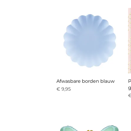
Snel overzicht
Afwasbare borden blauw
P
Prijs
€ 9,95
P
€