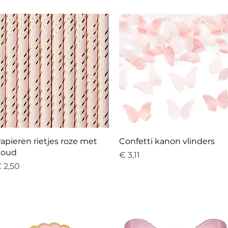
Snel overzicht
Snel overzicht
apieren rietjes roze met
Confetti kanon vlinders
goud
Prijs
€ 3,11
rijs
 2,50