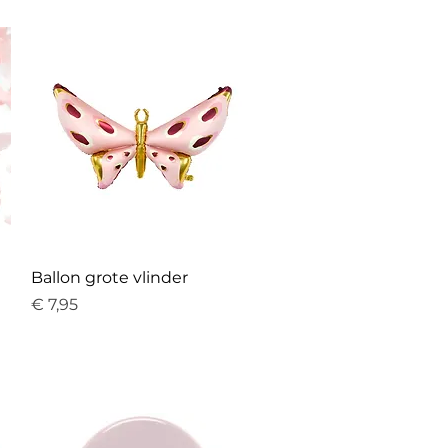
Snel overzicht
Ballon grote vlinder
Prijs
€ 7,95