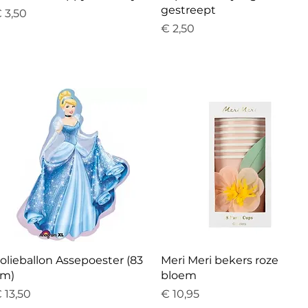
gestreept
rijs
 3,50
Prijs
€ 2,50
Snel overzicht
Snel overzicht
olieballon Assepoester (83
Meri Meri bekers roze
m)
bloem
rijs
Prijs
 13,50
€ 10,95