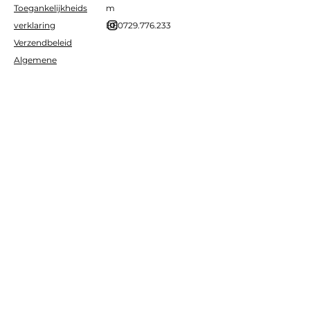
Toegankelijkheids
m
verklaring
BE0729.776.233
Verzendbeleid
Algemene
voorwaarden
Terugbetaalbeleid