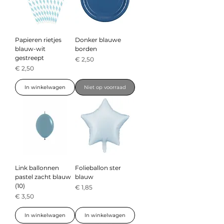
Papieren rietjes
Donker blauwe
blauw-wit
borden
gestreept
Prijs
€ 2,50
Prijs
€ 2,50
In winkelwagen
Niet op voorraad
Link ballonnen
Folieballon ster
pastel zacht blauw
blauw
(10)
Prijs
€ 1,85
Prijs
€ 3,50
In winkelwagen
In winkelwagen