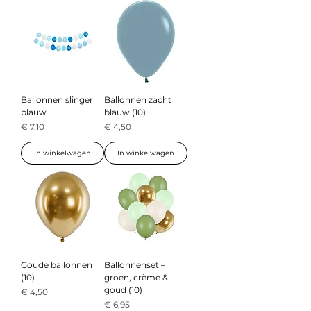
Ballonnen slinger
Ballonnen zacht
blauw
blauw (10)
Prijs
Prijs
€ 7,10
€ 4,50
In winkelwagen
In winkelwagen
Goude ballonnen
Ballonnenset –
(10)
groen, crème &
goud (10)
Prijs
€ 4,50
Prijs
€ 6,95