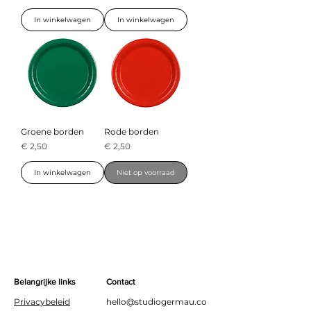
In winkelwagen
In winkelwagen
Groene borden
Rode borden
Prijs
Prijs
€ 2,50
€ 2,50
In winkelwagen
Niet op voorraad
Belangrijke links
Contact
Privacybeleid
hello@studiogermau.co