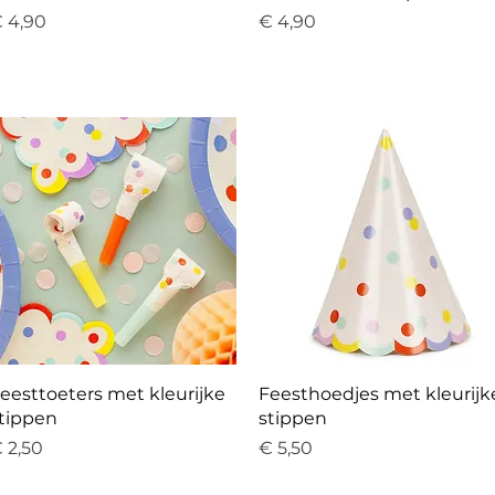
rijs
Prijs
 4,90
€ 4,90
Snel overzicht
Snel overzicht
eesttoeters met kleurijke
Feesthoedjes met kleurijk
tippen
stippen
rijs
Prijs
 2,50
€ 5,50