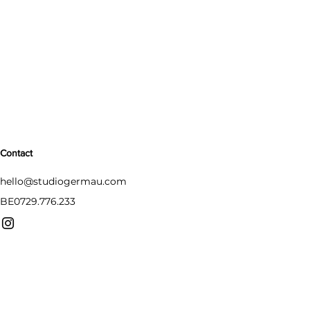
Contact
hello@studiogermau.com
BE0729.776.233