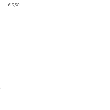
Prijs
€ 3,50
e