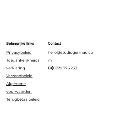
Belangrijke links
Contact
Privacybeleid
hello@studiogermau.co
Toegankelijkheids
m
verklaring
BE0729.776.233
Verzendbeleid
Algemene
voorwaarden
Terugbetaalbeleid