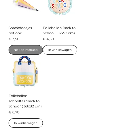
Snackdoosjes
Folieballon Back to
potlood
School ( 52x52 cm)
Prijs
Prijs
€ 3,50
€ 4,50
Niet op voorraad
In winkelwagen
Folieballon
schooltas 'Back to
School' ( 68x82 cm)
Prijs
€ 6,70
In winkelwagen