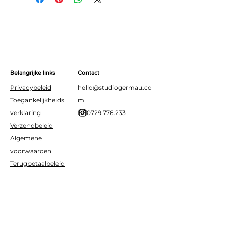
in hun mooiste feestoutfits.
Perfect voor kinderfeestjes,
picknicks, of vrolijke
familiemaaltijden.
Belangrijke links
Contact
Privacybeleid
hello@studiogermau.co
Toegankelijkheids
m
verklaring
BE0729.776.233
Verzendbeleid
Algemene
voorwaarden
Terugbetaalbeleid