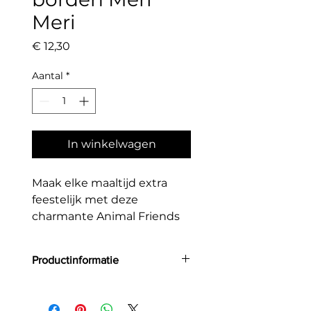
Meri
Prijs
€ 12,30
Aantal
*
In winkelwagen
Maak elke maaltijd extra
feestelijk met deze
charmante Animal Friends
Dinner Plates van Meri Meri!
De borden zijn versierd met
Productinformatie
lieve dierenvriendjes – zoals
een kat, hond, konijn en
Aantal: 8 borden
muizen – allemaal gekleed
Materiaal: Papier/Karton