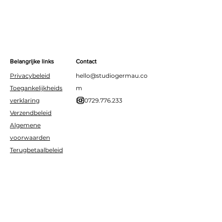
kleine brandweerfans.
Belangrijke links
Contact
Privacybeleid
hello@studiogermau.co
Toegankelijkheids
m
verklaring
BE0729.776.233
Verzendbeleid
Algemene
voorwaarden
Terugbetaalbeleid