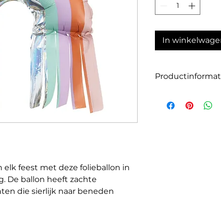
In winkelwage
Productinformat
Grootte: 33 x 31,5 
Materiaal: hoogwaa
Geschikt voor luch
n elk feest met deze folieballon in
. De ballon heeft zachte
nten die sierlijk naar beneden
ardagen, babyshowers of lente- en