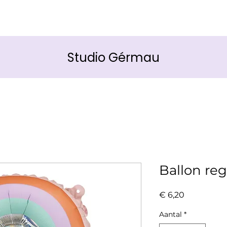
Studio Gérmau
Ballon re
Prijs
€ 6,20
Aantal
*