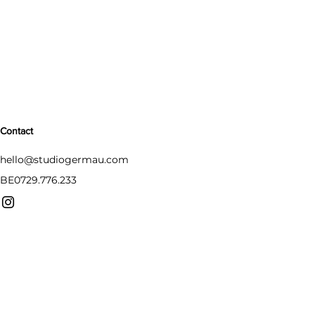
Contact
hello@studiogermau.com
BE0729.776.233