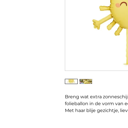
Breng wat extra zonneschijn
folieballon in de vorm van 
Met haar blije gezichtje, lie
zonnestralen zorgt deze bal
Ideaal voor verjaardagen, k