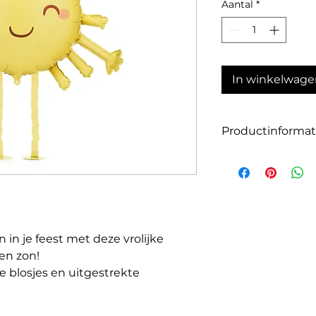
Aantal
*
In winkelwage
Productinformat
Grootte: 91 x 77 c
Kleur: geel
Materiaal: hoogwaa
Geschikt voor luch
 in je feest met deze vrolijke
een zon!
ve blosjes en uitgestrekte
lon direct voor een stralende sfeer.
inderfeestjes of zomerse