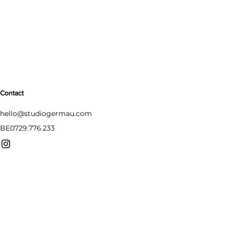
Contact
hello@studiogermau.com
BE0729.776.233