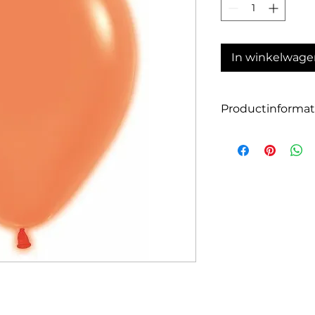
In winkelwage
Productinformat
Aantal: 10
Grootte: 30cm
Kleur: neon oranje
Geschikt voor luch
Onze ballonnen zij
latex en zijn daar
De ballonnen zijn a