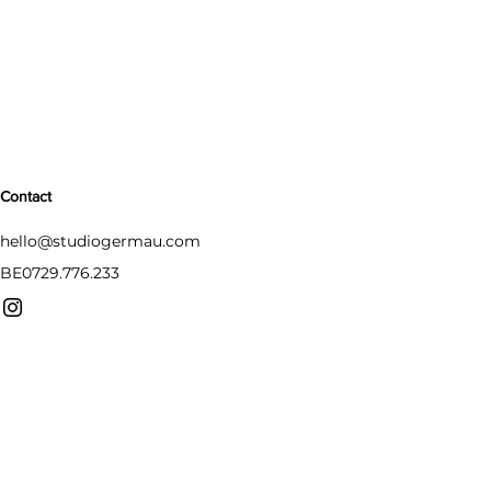
Contact
hello@studiogermau.com
BE0729.776.233