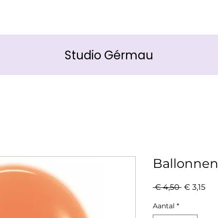
Studio Gérmau
Ballonnen
Normale
Ver
 € 4,50 
€ 3,15
prijs
Aantal
*