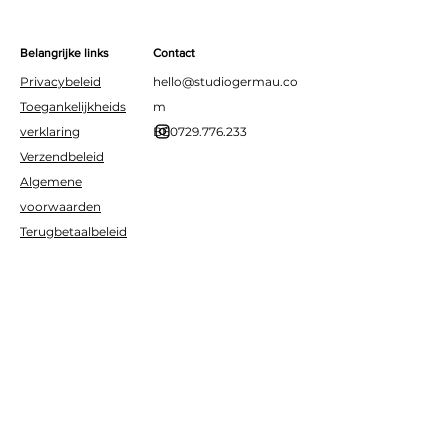
Belangrijke links
Contact
Privacybeleid
hello@studiogermau.co
Toegankelijkheids
m
verklaring
BE0729.776.233
Verzendbeleid
Algemene
voorwaarden
Terugbetaalbeleid