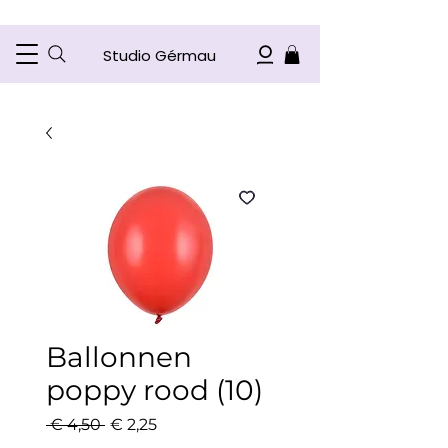
Studio Gérmau
Ballonnen
poppy rood (10)
Normale
Verkoopprijs
 € 4,50 
€ 2,25
prijs