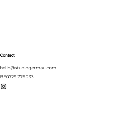
Contact
hello@studiogermau.com
BE0729.776.233