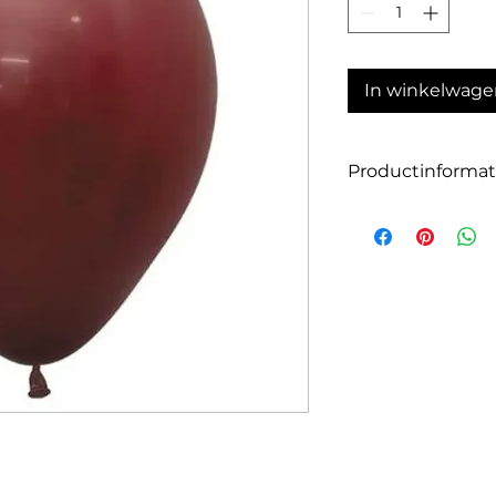
In winkelwage
Productinformat
Aantal: 10
Grootte: 30cm
Kleur: Wijnkleur
Geschikt voor luch
Onze ballonnen zij
latex en zijn daar
De ballonnen zijn a