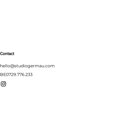
Contact
hello@studiogermau.com
BE0729.776.233