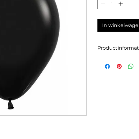
In winkelwage
Productinformat
Aantal: 10
Grootte:30 cm
Kleur: zwart
Geschikt voor luch
Onze ballonnen zij
latex en zijn daar
De ballonnen zijn a