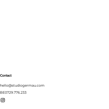
Contact
hello@studiogermau.com
BE0729.776.233