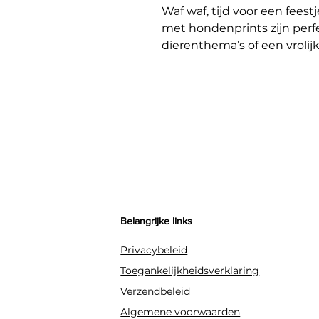
Waf waf, tijd voor een fees
met hondenprints zijn perfe
dierenthema’s of een vrolij
ontwerpen – een bruine pu
dalmatiër met rode halsban
feestelijk.
Belangrijke links
Privacybeleid
Toegankelijkheidsverklaring
Verzendbeleid
Algemene voorwaarden