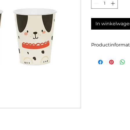
In winkelwage
Productinformat
Aantal: 6
Grootte: 220ml
Materiaal: papier/k