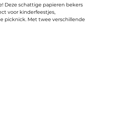
tje! Deze schattige papieren bekers
ct voor kinderfeestjes,
ke picknick. Met twee verschillende
p met blauwe strik en een
d – is elk drankje meteen